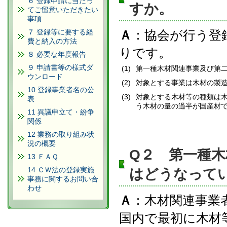
６ 登録申請に当たっ
すか。
てご留意いただきたい
事項
７ 登録等に要する経
Ａ
：協会が行う登
費と納入の方法
りです。
８ 必要な年度報告
９ 申請書等の様式ダ
(1)
第一種木材関連事業及び第
ウンロード
(2)
対象とする事業は木材の製
10 登録事業者名の公
(3)
対象とする木材等の種類は
表
う木材の量の過半が国産材
11 異議申立て・紛争
関係
12 業務の取り組み状
況の概要
Q２ 第一種
13 ＦＡＱ
14 ＣＷ法の登録実施
はどうなって
事務に関するお問い合
わせ
Ａ
：木材関連事業
国内で最初に木材