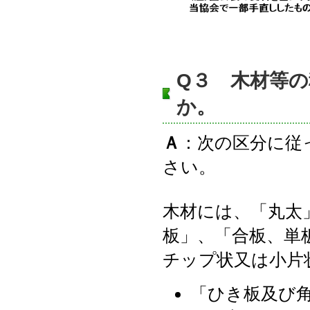
Q３ 木材等
か。
Ａ
：次の区分に従
さい。
木材には、「丸太
板」、「合板、単
チップ状又は小片
「ひき板及び