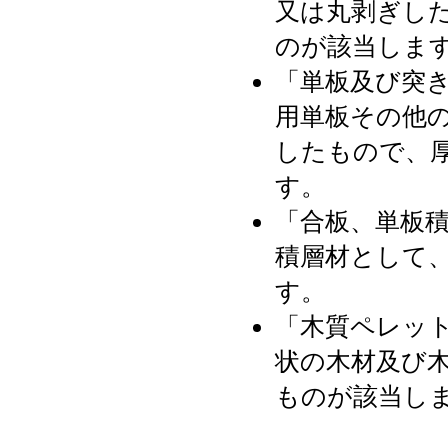
又は丸剥ぎし
のが該当しま
「単板及び突
用単板その他
したもので、
す。
「合板、単板
積層材として、
す。
「木質ペレッ
状の木材及び
ものが該当し