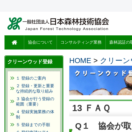
協会について
コンサルティング業務
森林認証の
HOME
>
クリーン
クリーンウッド登録
１ 登録のご案内
２ 登録・更新と重要
な持続的な取り組み
３ 協会が行う登録の
範囲（重要）
13 ＦＡＱ
４ 登録実施業務の体
制
Q１ 協会が
５ 登録までの手順