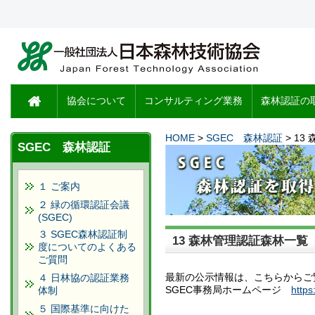
協会について
コンサルティング業務
森林認証の
HOME
>
SGEC 森林認証
> 1
SGEC 森林認証
１ ご案内
２ 緑の循環認証会議
(SGEC)
３ SGEC森林認証制
13 森林管理認証森林一覧
度についてのよくある
ご質問
最新の公示情報は、こちらからご
４ 日林協の認証業務
SGEC事務局ホームページ
https
体制
５ 国際基準に向けた