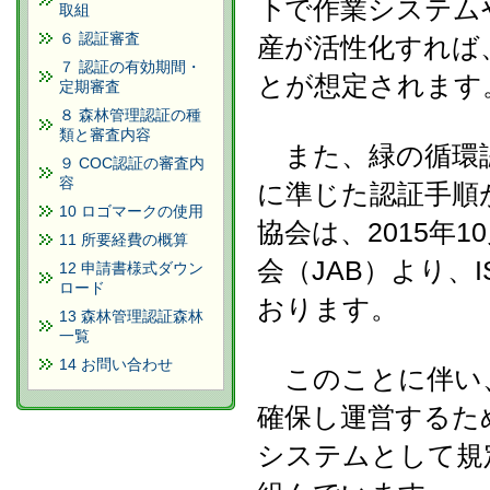
下で作業システム
取組
６ 認証審査
産が活性化すれば
７ 認証の有効期間・
とが想定されます
定期審査
８ 森林管理認証の種
類と審査内容
また、緑の循環認
９ COC認証の審査内
容
に準じた認証手順
10 ロゴマークの使用
協会は、2015年
11 所要経費の概算
会（JAB）より、I
12 申請書様式ダウン
ロード
おります。
13 森林管理認証森林
一覧
14 お問い合わせ
このことに伴い、I
確保し運営するた
システムとして規