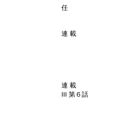
連 載 パ
第二十四
―COP
連 載 産業
III 第６話
3．林業
(2)林