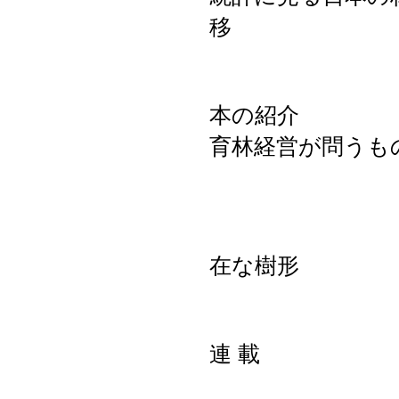
本の紹介 諸
育林経営が問
樹に聴く 
在な
連 載 東日
陸前江島