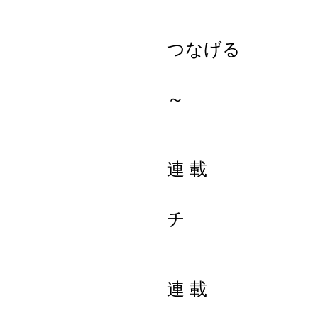
地域資源
つなげる
～薪ボイ
連 載 研
第28回
連 載 チェ
指導者