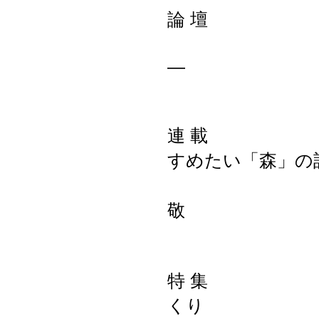
論 壇 森
―木質バ
連 載 新・
すめたい「森」の
森
特 集 森林
くり