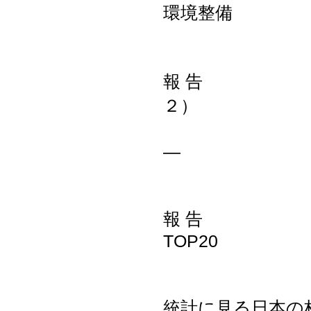
環境
報 告 イタ
２）
―南チロ
報 告 革
TO
統計に見る日本の