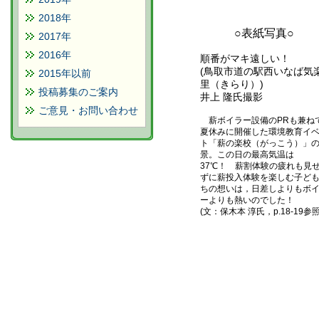
2018年
○表紙写真○
2017年
2016年
順番がマキ遠しい！
(鳥取市道の駅西いなば気
2015年以前
里（きらり）)
投稿募集のご案内
井上 隆氏撮影
ご意見・お問い合わせ
薪ボイラー設備のPRも兼ね
夏休みに開催した環境教育イ
ト「薪の楽校（がっこう）」
景。この日の最高気温は
37℃！ 薪割体験の疲れも見
ずに薪投入体験を楽しむ子ど
ちの想いは，日差しよりもボ
ーよりも熱いのでした！
(文：保木本 淳氏，p.18-19参照