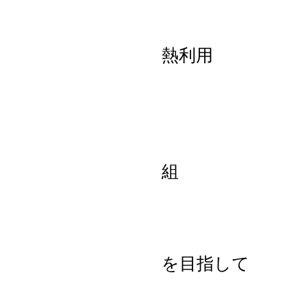
地域につ
熱
森林にか
活用した
量産型小
を目