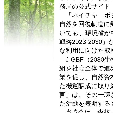
務局の公式サイト
「ネイチャーポジ
自然を回復軌道に
いても、環境省が
戦略2023-20
な利用に向けた取
J-GBF（203
組を社会全体で進
業を促し、自然資
た機運醸成に取り
言」は、その一環
た活動を表明する
当協会は、森林・